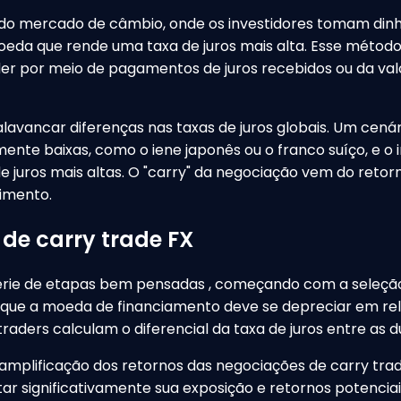
do mercado de câmbio, onde os investidores tomam di
eda que rende uma taxa de juros mais alta. Esse método b
er por meio de pagamentos de juros recebidos ou da va
lavancar diferenças nas taxas de juros globais. Um cen
ente baixas, como o iene japonês ou o franco suíço, e 
juros mais altas. O "carry" da negociação vem do retorn
imento.
de carry trade FX
série de etapas bem pensadas , começando com a seleção
ue a moeda de financiamento deve se depreciar em rel
raders calculam o diferencial da taxa de juros entre as d
ificação dos retornos das negociações de carry trade.
 significativamente sua exposição e retornos potenciais