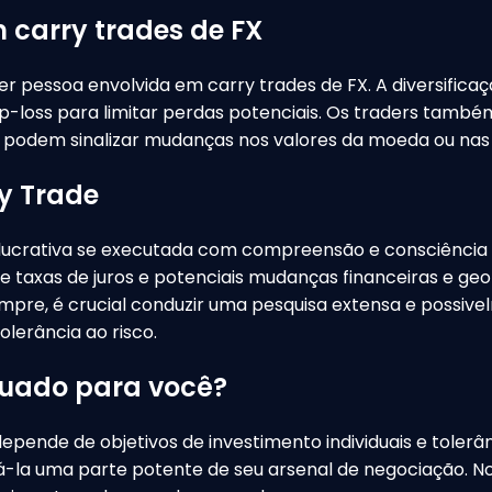
m carry trades de FX
er pessoa envolvida em carry trades de FX. A diversifica
top-loss para limitar perdas potenciais. Os traders tam
podem sinalizar mudanças nos valores da moeda ou nas ta
y Trade
lucrativa se executada com compreensão e consciência c
axas de juros e potenciais mudanças financeiras e geop
re, é crucial conduzir uma pesquisa extensa e possivel
olerância ao risco.
quado para você?
epende de objetivos de investimento individuais e tolerâ
-la uma parte potente de seu arsenal de negociação. No