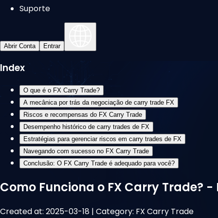
Suporte
Abrir Conta
Entrar
Index
O que é o FX Carry Trade?
A mecânica por trás da negociação de carry trade FX
Riscos e recompensas do FX Carry Trade
Desempenho histórico de carry trades de FX
Estratégias para gerenciar riscos em carry trades de FX
Navegando com sucesso no FX Carry Trade
Conclusão: O FX Carry Trade é adequado para você?
Como Funciona o FX Carry Trade? - 
Created at:
2025-03-18
|
Category:
FX Carry Trade