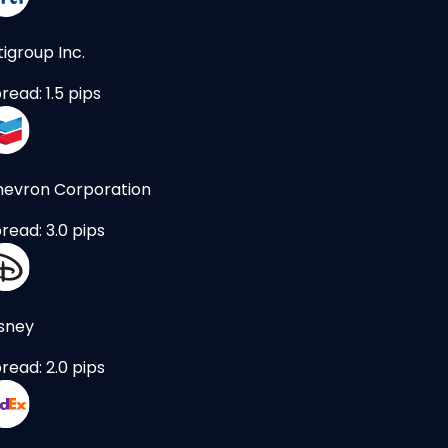
tigroup Inc.
read: 1.5 pips
evron Corporation
read: 3.0 pips
sney
read: 2.0 pips