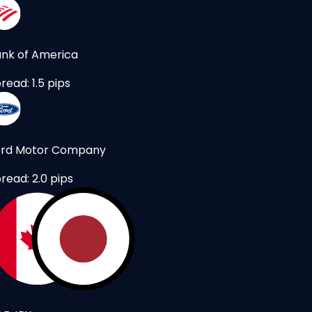
nk of America
read: 1.5 pips
ord Motor Company
read: 2.0 pips