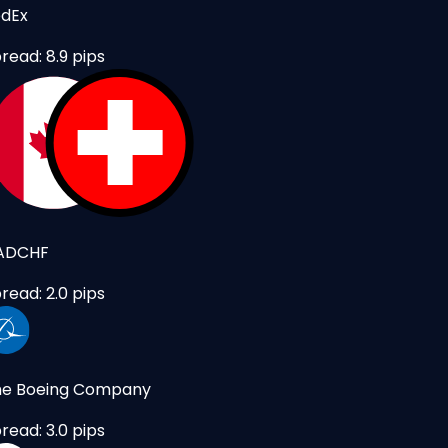
edEx
read: 8.9 pips
ADCHF
read: 2.0 pips
he Boeing Company
read: 3.0 pips