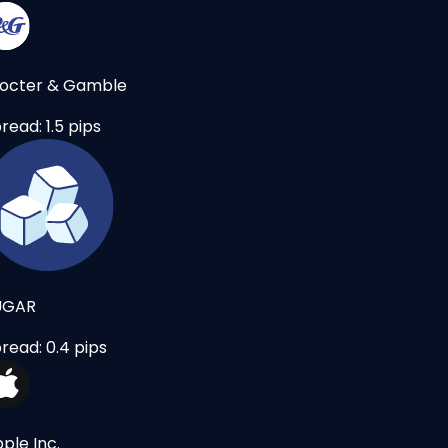
octer & Gamble
read: 1.5 pips
UGAR
read: 0.4 pips
ple Inc.