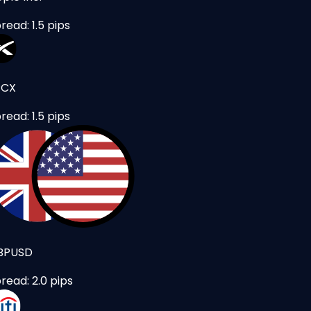
read: 1.5 pips
PCX
read: 1.5 pips
BPUSD
read: 2.0 pips